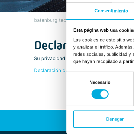
Consentimiento
batenburg techniek
declaración de priva
Esta página web usa cookie
Las cookies de este sitio we
Declaración de pri
y analizar el tráfico. Ademá
redes sociales, publicidad y
Su privacidad es importante para Batenbur
que hayan recopilado a parti
Declaración de privacidad Batenburg Techni
Selección
Necesario
de
consentimiento
Denegar