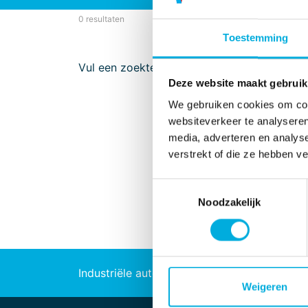
0 resultaten
Toestemming
Vul een zoekterm in a.u.b.
Deze website maakt gebruik
We gebruiken cookies om cont
websiteverkeer te analyseren
media, adverteren en analys
verstrekt of die ze hebben v
Toestemmingsselectie
Noodzakelijk
Industriële automatisering
Energie
Weigeren