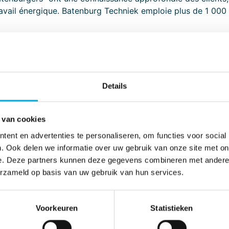
avail énergique. Batenburg Techniek emploie plus de 1 000 
centaines de clients dans l'industrie et les infrastructure
s composants intelligents. C'est ainsi que nous les aidons à
Details
es fiers de faire partie du futur. Au cours des 100 procha
nons nos responsabilités et déployons nos talents pour re
 van cookies
ent en advertenties te personaliseren, om functies voor social
. Ook delen we informatie over uw gebruik van onze site met on
e. Deze partners kunnen deze gegevens combineren met andere i
erzameld op basis van uw gebruik van hun services.
Voorkeuren
Statistieken