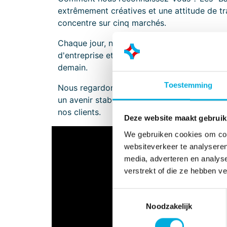
extrêmement créatives et une attitude de tr
concentre sur cinq marchés.
Chaque jour, nous sommes prêts à servir des 
d'entreprise et les rationalisons grâce à de
demain.
Toestemming
Nous regardons vers l'avenir, car nous somm
un avenir stable et un monde sain. Nous pre
nos clients.
Deze website maakt gebruik
We gebruiken cookies om cont
websiteverkeer te analyseren
media, adverteren en analys
verstrekt of die ze hebben v
Toestemmingsselectie
Noodzakelijk