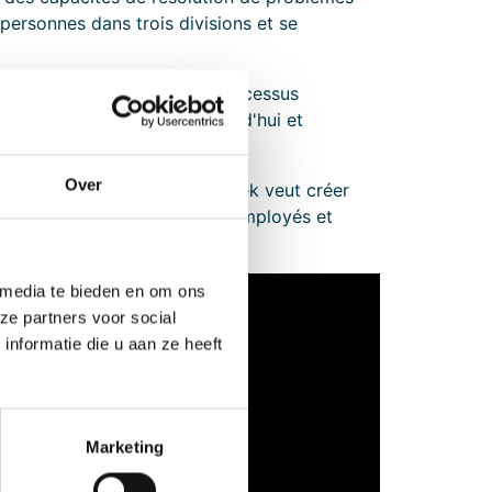
personnes dans trois divisions et se
s. Nous automatisons leurs processus
 conserver leur avance. Aujourd'hui et
Over
ines années, Batenburg Techniek veut créer
ndre cela possible, avec nos employés et
 media te bieden en om ons
ze partners voor social
nformatie die u aan ze heeft
Marketing