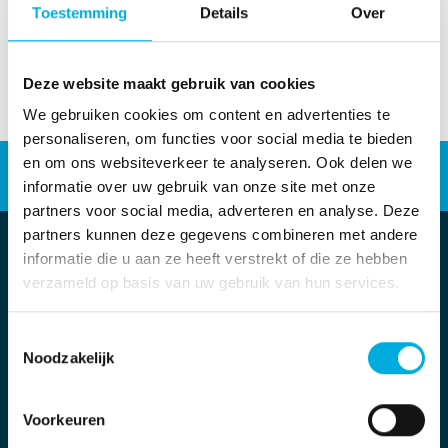
Toestemming
Details
Over
Deze website maakt gebruik van cookies
We gebruiken cookies om content en advertenties te
personaliseren, om functies voor social media te bieden
Industriële automatisering
en om ons websiteverkeer te analyseren. Ook delen we
informatie over uw gebruik van onze site met onze
Energieoplossingen
Werken bij
partners voor social media, adverteren en analyse. Deze
partners kunnen deze gegevens combineren met andere
informatie die u aan ze heeft verstrekt of die ze hebben
verzameld op basis van uw gebruik van hun services.
Stolwijkstraat 33
Toestemmingsselectie
3079 DN Rotterdam
Noodzakelijk
info@batenburg.nl
+31 010 - 292 80 80
Voorkeuren