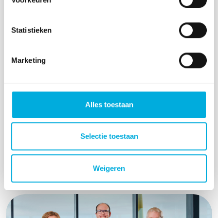
Statistieken
Marketing
Cable pooling voor laadpleinen: slimmer
laden ondanks netcongestie
Wat is cable pooling en wanneer is het
Alles toestaan
interessant voor jou? Lees meer over cable
pooling een oplossing kan zijn voor jouw
laadcapaciteit.
Selectie toestaan
Lees meer
Weigeren