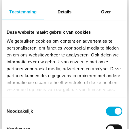
Toestemming
Details
Over
Datagedreven waterbeheer voor Delfland
Deze website maakt gebruik van cookies
Samen met het Hoogheemraadschap van
We gebruiken cookies om content en advertenties te
Delfland tekenden we het PIMS-project: een
personaliseren, om functies voor social media te bieden
toekomstbestendig datafundament voor
en om ons websiteverkeer te analyseren. Ook delen we
zuiveringsinstallatie De Groote Lucht, gebouwd
informatie over uw gebruik van onze site met onze
op het AVEVA PI-platform.
partners voor social media, adverteren en analyse. Deze
partners kunnen deze gegevens combineren met andere
Lees meer
informatie die u aan ze heeft verstrekt of die ze hebben
verzameld op basis van uw gebruik van hun services.
Toestemmingsselectie
Noodzakelijk
Voorkeuren