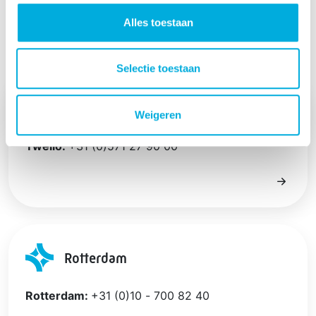
Gespecialiseerd in veiligheidstechniek,
klimaatinstallaties en bijbehorende service, beheer en
Alles toestaan
onderhoud helpt Batenburg Installatietechniek veel
klanten in het hart van de smart industry.
Selectie toestaan
Twello
Weigeren
Twello:
+31 (0)571 27 90 00
Rotterdam
Rotterdam:
+31 (0)10 - 700 82 40