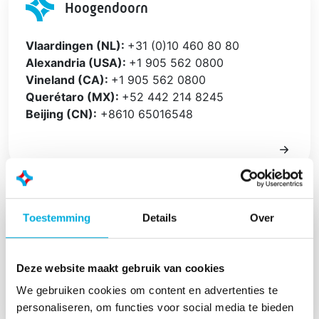
Hoogendoorn
Vlaardingen (NL):
+31 (0)10 460 80 80
Alexandria (USA):
+1 905 562 0800
Vineland (CA):
+1 905 562 0800
Querétaro (MX):
+52 442 214 8245
Beijing (CN):
+8610 65016548
Toestemming
Details
Over
LetsGrow.com
Vlaardingen:
+31 (0)10 460 81 08
Deze website maakt gebruik van cookies
We gebruiken cookies om content en advertenties te
personaliseren, om functies voor social media te bieden