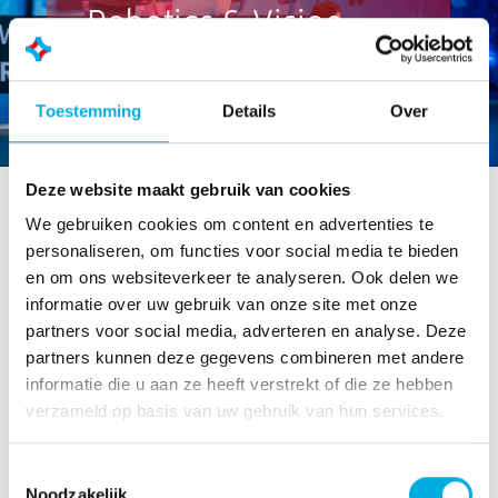
Robotics & Vision
Lees meer
Toestemming
Details
Over
Deze website maakt gebruik van cookies
We gebruiken cookies om content en advertenties te
Duurzaam, innovatief en
personaliseren, om functies voor social media te bieden
toekomstbestendig
en om ons websiteverkeer te analyseren. Ook delen we
informatie over uw gebruik van onze site met onze
Als systeemintegrator leveren we klant specifieke
partners voor social media, adverteren en analyse. Deze
oplossingen op maat. Wij hebben kennis van
partners kunnen deze gegevens combineren met andere
productieprocessen, algoritmes, besturingen en IT &
informatie die u aan ze heeft verstrekt of die ze hebben
Operational Technology, en helpen met het ontwerpen
verzameld op basis van uw gebruik van hun services.
en implementeren van onze oplossingen voor
procesautomatisering en procesinformatisering.
Toestemmingsselectie
Noodzakelijk