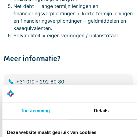
Net debt = lange termijn leningen en
financieringsverplichtingen + korte termijn leningen
en financieringsverplichtingen - geldmiddelen en
kasequivalenten.
Solvabiliteit = eigen vermogen / balanstotaal.
Meer informatie?
+31 010 - 292 80 80
info@batenburg.nl
Download ons jaarverslag
Toestemming
Details
Bekijk in ons jaarverslag de ontwikkelingen over het
afgelopen jaar.
Deze website maakt gebruik van cookies