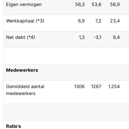
Eigen vermogen
56,3
53,6
58,9
Werkkapitaal (*3)
6,9
7,2
23,4
Net debt (*4)
1,3
-3,1
9,4
Medewerkers
Gemiddeld aantal
1306
1267
1.254
medewerkers
Ratio’s