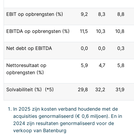
EBIT op opbrengsten (%)
9,2
8,3
8,8
EBITDA op opbrengsten (%)
11,5
10,3
10,8
Net debt op EBITDA
0,0
0,0
0,3
Nettoresultaat op
5,9
4,7
5,8
opbrengsten (%)
Solvabiliteit (%) (*5)
29,8
32,2
31,9
In 2025 zijn kosten verband houdende met de
acquisities genormaliseerd (€ 0,6 miljoen). En in
2024 zijn resultaten genormaliseerd voor de
verkoop van Batenburg