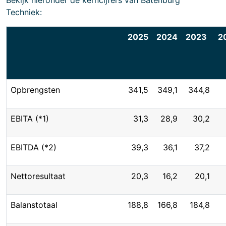
Bekijk hieronder de kerncijfers van Batenburg
Techniek:
2025
2024
2023
2
Opbrengsten
341,5
349,1
344,8
EBITA (*1)
31,3
28,9
30,2
EBITDA (*2)
39,3
36,1
37,2
Nettoresultaat
20,3
16,2
20,1
Balanstotaal
188,8
166,8
184,8