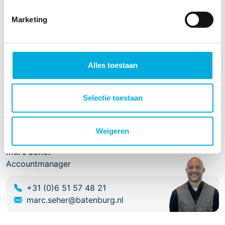
Meer informatie over onze
kabelgarnituren?
Marketing
Joost van der Poel
Accountmanager
Alles toestaan
+31 (0)6 22 65 81 84
joost.van.der.poel@batenburg.nl
Selectie toestaan
Meer informatie over stations?
Weigeren
Marc Seher
Accountmanager
+31 (0)6 51 57 48 21
marc.seher@batenburg.nl