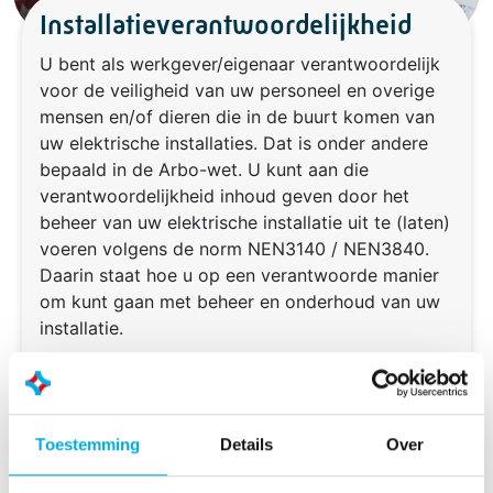
Installatieverantwoordelijkheid
U bent als werkgever/eigenaar verantwoordelijk
voor de veiligheid van uw personeel en overige
mensen en/of dieren die in de buurt komen van
uw elektrische installaties. Dat is onder andere
bepaald in de Arbo-wet. U kunt aan die
verantwoordelijkheid inhoud geven door het
beheer van uw elektrische installatie uit te (laten)
voeren volgens de norm NEN3140 / NEN3840.
Daarin staat hoe u op een verantwoorde manier
om kunt gaan met beheer en onderhoud van uw
installatie.
Het organiseren en uitvoeren van de
installatieverantwoordelijkheid heeft meer
voordelen. Niet alleen is uw wettelijke
Toestemming
Details
Over
verantwoordelijkheid daarmee afgedekt maar de
bedrijfsvoering van uw installatie wordt beter