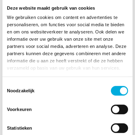
gevolgd en beoordeeld. En dat levert, bij het
Deze website maakt gebruik van cookies
juiste beheer en goed onderhoud, minder
storingen op en verlaagd het risico op uitval.
We gebruiken cookies om content en advertenties te
personaliseren, om functies voor social media te bieden
Batenburg kan u ondersteunen om invulling de
en om ons websiteverkeer te analyseren. Ook delen we
geven aan deze verantwoordelijkheid, denk
informatie over uw gebruik van onze site met onze
hierbij bijvoorbeeld aan periodieke inspecties
partners voor social media, adverteren en analyse. Deze
aan de installaties, het uitvoeren van nulmetingen
partners kunnen deze gegevens combineren met andere
bij het aanvaarden van nieuwe installaties, het in-
informatie die u aan ze heeft verstrekt of die ze hebben
en uit bedrijfname van installaties ook wel
verzameld op basis van uw gebruik van hun services.
schakelwerkzaamheden, het voeren van toezicht,
het verlenen van toegang aan bevoegden en het
Toestemmingsselectie
verzorgen van sleutelbeheer.
Noodzakelijk
Voorkeuren
Statistieken