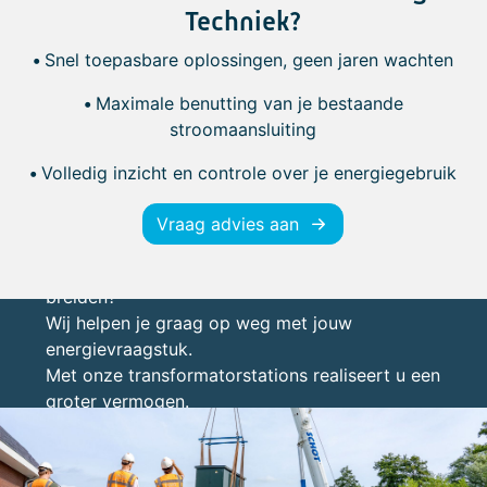
Techniek?
•
Snel toepasbare oplossingen, geen jaren wachten
•
Maximale benutting van je bestaande
stroomaansluiting
•
Volledig inzicht en controle over je energiegebruik
Vraag advies aan
Netaansluiting groot genoeg?
Is uw netaansluiting wel groot genoeg om uit te
breiden?
Wij helpen je graag op weg met jouw
energievraagstuk.
Met onze transformatorstations realiseert u een
groter vermogen.
Transformatorstations