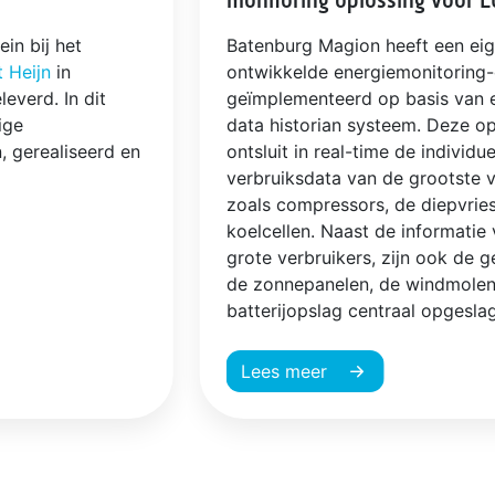
monitoring oplossing voor L
in bij het
Batenburg Magion heeft een ei
t Heijn
in
ontwikkelde energiemonitoring-
everd. In dit
geïmplementeerd op basis van 
ige
data historian systeem. Deze op
, gerealiseerd en
ontsluit in real-time de individue
verbruiksdata van de grootste v
zoals compressors, de diepvrie
koelcellen. Naast de informatie
grote verbruikers, zijn ook de 
de zonnepanelen, de windmolen
batterijopslag centraal opgesla
Lees meer