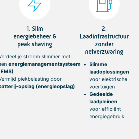
1. Slim
2.
energiebeheer &
Laadinfrastructuur
peak shaving
zonder
netverzwaring
Verdeel je stroom slimmer met
een
energiemanagementsysteem
Slimme
(EMS)
laadoplossingen
Vermijd piekbelasting door
voor elektrische
batterij-opslag (energieopslag)
voertuigen
Gedeelde
laadpleinen
voor efficiënt
energiegebruik