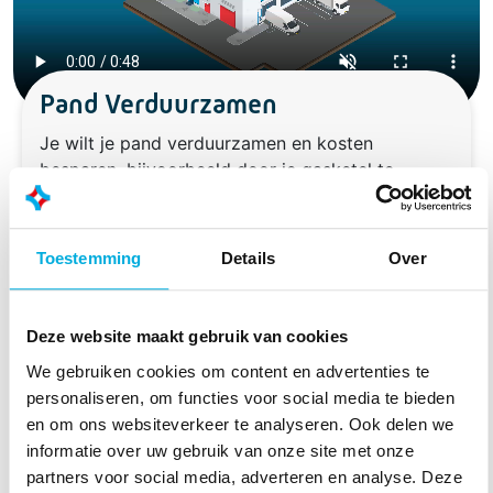
Pand Verduurzamen
Je wilt je pand verduurzamen en kosten
besparen, bijvoorbeeld door je gasketel te
vervangen met een warmtepomp. Maar de
capaciteit van je netaansluiting is hiervoor
onvoldoende. Met slimme energieoplossingen
Toestemming
Details
Over
maakt Batenburg energie beschikbaar, volledig
afgestemd op de veranderende energiemarkt.
Deze website maakt gebruik van cookies
We starten met een analyse door
energiesimulatie. Hoe ziet de huidige
We gebruiken cookies om content en advertenties te
energiehuishouding eruit? Wat is de te
personaliseren, om functies voor social media te bieden
verwachten energiebehoefte en hoeveel ruimte is
en om ons websiteverkeer te analyseren. Ook delen we
er nog voor toekomstige groei? Op basis van
informatie over uw gebruik van onze site met onze
deze inzichten bepalen we de optimale
partners voor social media, adverteren en analyse. Deze