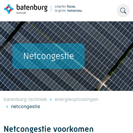
Netcongestie
batenburg techniek
energieoplossingen
netcongestie
Netcongestie voorkomen