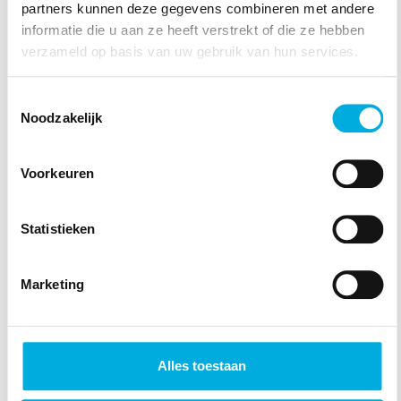
oplossing, zoals energiemanagement, uitgebreid
partners kunnen deze gegevens combineren met andere
met zonnepanelen en energieopslag.
informatie die u aan ze heeft verstrekt of die ze hebben
verzameld op basis van uw gebruik van hun services.
Met onze energieoplossingen wordt het mogelijk
je pand gasvrij en duurzaam te verwarmen,
Toestemmingsselectie
ongeacht je netaansluiting.
Noodzakelijk
Meer weten?
Voorkeuren
Onze oplossingen voor duurzaam vastgoed
Statistieken
Marketing
Alles toestaan