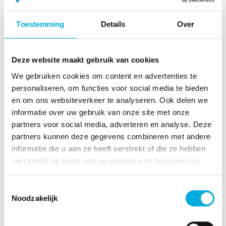
Toestemming
Details
Over
Deze website maakt gebruik van cookies
Auke Hoekstra
We gebruiken cookies om content en advertenties te
personaliseren, om functies voor social media te bieden
Auke Hoekstra is oprichter en directeur van het NEON-
en om ons websiteverkeer te analyseren. Ook delen we
onderzoeksprogramma, dat als doel heeft de transitie
informatie over uw gebruik van onze site met onze
naar energie en mobiliteit zonder uitstoot te versnellen.
partners voor social media, adverteren en analyse. Deze
Tijdens ons kennis event zal Auke ons meenemen in
partners kunnen deze gegevens combineren met andere
zijn visie op de toekomst van het energienet.
informatie die u aan ze heeft verstrekt of die ze hebben
verzameld op basis van uw gebruik van hun services.
Toestemmingsselectie
Noodzakelijk