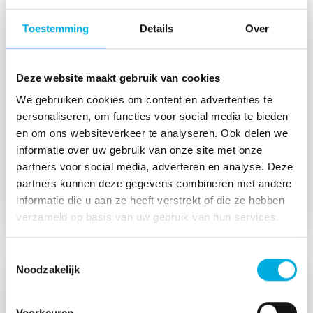
Toestemming
Details
Over
Datagedreven waterbeheer voor Delfland
Deze website maakt gebruik van cookies
Samen met het Hoogheemraadschap van
We gebruiken cookies om content en advertenties te
Delfland tekenden we het PIMS-project: een
personaliseren, om functies voor social media te bieden
toekomstbestendig datafundament voor
en om ons websiteverkeer te analyseren. Ook delen we
zuiveringsinstallatie De Groote Lucht, gebouwd
informatie over uw gebruik van onze site met onze
op het AVEVA PI-platform.
partners voor social media, adverteren en analyse. Deze
partners kunnen deze gegevens combineren met andere
Lees meer
informatie die u aan ze heeft verstrekt of die ze hebben
verzameld op basis van uw gebruik van hun services.
Toestemmingsselectie
Noodzakelijk
Voorkeuren