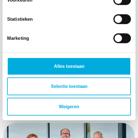
Statistieken
Marketing
Cable pooling voor laadpleinen: slimmer
laden ondanks netcongestie
Wat is cable pooling en wanneer is het
Alles toestaan
interessant voor jou? Lees meer over cable
pooling een oplossing kan zijn voor jouw
laadcapaciteit.
Selectie toestaan
Lees meer
Weigeren