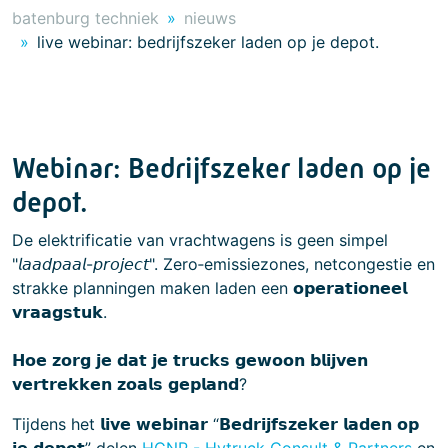
batenburg techniek
nieuws
live webinar: bedrijfszeker laden op je depot.
Webinar: Bedrijfszeker laden op je
depot.
De elektrificatie van vrachtwagens is geen simpel
"𝘭𝘢𝘢𝘥𝘱𝘢𝘢𝘭-𝘱𝘳𝘰𝘫𝘦𝘤𝘵". Zero‑emissiezones, netcongestie en
strakke planningen maken laden een 𝗼𝗽𝗲𝗿𝗮𝘁𝗶𝗼𝗻𝗲𝗲𝗹
𝘃𝗿𝗮𝗮𝗴𝘀𝘁𝘂𝗸.
𝗛𝗼𝗲 𝘇𝗼𝗿𝗴 𝗷𝗲 𝗱𝗮𝘁 𝗷𝗲 𝘁𝗿𝘂𝗰𝗸𝘀 𝗴𝗲𝘄𝗼𝗼𝗻 𝗯𝗹𝗶𝗷𝘃𝗲𝗻
𝘃𝗲𝗿𝘁𝗿𝗲𝗸𝗸𝗲𝗻 𝘇𝗼𝗮𝗹𝘀 𝗴𝗲𝗽𝗹𝗮𝗻𝗱?
Tijdens het 𝗹𝗶𝘃𝗲 𝘄𝗲𝗯𝗶𝗻𝗮𝗿 “𝗕𝗲𝗱𝗿𝗶𝗷𝗳𝘀𝘇𝗲𝗸𝗲𝗿 𝗹𝗮𝗱𝗲𝗻 𝗼𝗽