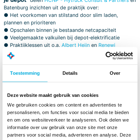
𝗷𝗲 𝗱𝗲𝗽𝗼𝘁” delen
HCNP - Hytruck Consult & Partners
en
Batenburg inzichten uit de praktijk over:
● Het voorkomen van stilstand door slim laden,
plannen en prioriteren
● Opschalen binnen je bestaande netcapaciteit
● Veelgemaakte valkuilen bij depot‑elektrificatie
● Praktijklessen uit o.a.
Albert Heijn
en
Renewi
🎯 𝗩𝗼𝗼𝗿 𝘄𝗶𝗲: directie, fleet‑ en transportmanagement
van transportbedrijven met een eigen depot
Toestemming
Details
Over
📣 𝗦𝗽𝗿𝗲𝗸𝗲𝗿𝘀:
Wilbert Tholhuijsen
&
Jasper Willems
Bekijk hieronder de opgenomen versie van het webinar
Deze website maakt gebruik van cookies
We gebruiken cookies om content en advertenties te
personaliseren, om functies voor social media te bieden
en om ons websiteverkeer te analyseren. Ook delen we
Meer informatie?
informatie over uw gebruik van onze site met onze
partners voor social media, adverteren en analyse. Deze
Jasper Willems