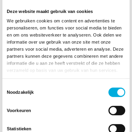
Deze bijzondere én uitzonderlijke klant hebben wij op
Deze website maakt gebruik van cookies
zowel IT als OT gebied mogen ondersteunen met o.a.
We gebruiken cookies om content en advertenties te
de implementatie van het OT-netwerk, Wi-Fi-netwerk,
personaliseren, om functies voor social media te bieden
een data historian en installatie van netwerkkasten. Bij
en om ons websiteverkeer te analyseren. Ook delen we
Batenburg optimaliseren we door te automatiseren.
informatie over uw gebruik van onze site met onze
Door samen te werken met klanten zoals UBQ dragen
partners voor social media, adverteren en analyse. Deze
we allemaal bij aan een betere toekomst!
partners kunnen deze gegevens combineren met andere
informatie die u aan ze heeft verstrekt of die ze hebben
verzameld op basis van uw gebruik van hun services.
Toestemmingsselectie
Noodzakelijk
Voorkeuren
Statistieken