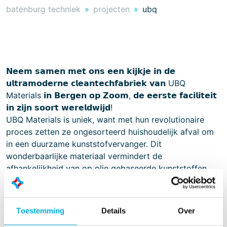
batenburg techniek
projecten
ubq
𝗡𝗲𝗲𝗺 𝘀𝗮𝗺𝗲𝗻 𝗺𝗲𝘁 𝗼𝗻𝘀 𝗲𝗲𝗻 𝗸𝗶𝗷𝗸𝗷𝗲 𝗶𝗻 𝗱𝗲
𝘂𝗹𝘁𝗿𝗮𝗺𝗼𝗱𝗲𝗿𝗻𝗲 𝗰𝗹𝗲𝗮𝗻𝘁𝗲𝗰𝗵𝗳𝗮𝗯𝗿𝗶𝗲𝗸 𝘃𝗮𝗻
UBQ
Materials
𝗶𝗻 𝗕𝗲𝗿𝗴𝗲𝗻 𝗼𝗽 𝗭𝗼𝗼𝗺, 𝗱𝗲 𝗲𝗲𝗿𝘀𝘁𝗲 𝗳𝗮𝗰𝗶𝗹𝗶𝘁𝗲𝗶𝘁
𝗶𝗻 𝘇𝗶𝗷𝗻 𝘀𝗼𝗼𝗿𝘁 𝘄𝗲𝗿𝗲𝗹𝗱𝘄𝗶𝗷𝗱!
UBQ Materials is uniek, want met hun revolutionaire
proces zetten ze ongesorteerd huishoudelijk afval om
in een duurzame kunststofvervanger. Dit
wonderbaarlijke materiaal vermindert de
afhankelijkheid van op olie gebaseerde kunststoffen.
Zo voorkomt UBQ de uitstoot van broeikasgassen,
ondersteunt bedrijven bij het behalen van hun
duurzaamheidsdoelstellingen en draagt bij aan een
Toestemming
Details
Over
circulaire economie.