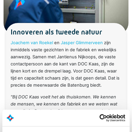
Innoveren als tweede natuur
Joachem van Roekel
en
Jasper Glimmerveen
zijn
inmiddels vaste gezichten in de fabriek en wekelijks
aanwezig. Samen met Jantienus Nijkoops, de vaste
contactpersoon aan de kant van DOC Kaas, zijn de
lijnen kort en de drempel laag. Voor DOC Kaas, waar
tijd en capaciteit schaars zijn, is dat geen detail. Dat is
precies de meerwaarde die Batenburg biedt.
"Bij DOC Kaas voelt het als thuiskomen. We kennen
de mensen, we kennen de fabriek en we weten wat
er nodig is. Dat wederzijdse vertrouwen maakt dat we
samen echt verder komen."
Jasper Glimmerveen,
Service Engineer Batenburg Industrial Automation