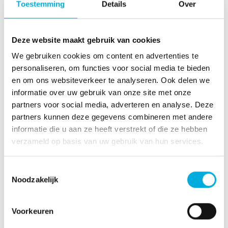
Toestemming
Details
Over
Meer dan een leverancier
Deze website maakt gebruik van cookies
Een goede samenwerking voelt niet als zakendoen. Het
We gebruiken cookies om content en advertenties te
voelt als werken met mensen die begrijpen wat er speelt en
personaliseren, om functies voor social media te bieden
er zijn wanneer het nodig is. Dat gevoel bouw je niet in één
en om ons websiteverkeer te analyseren. Ook delen we
project op. Dat groeit, jaar na jaar. Zo hoort een partnerschap
informatie over uw gebruik van onze site met onze
te zijn.
partners voor social media, adverteren en analyse. Deze
partners kunnen deze gegevens combineren met andere
informatie die u aan ze heeft verstrekt of die ze hebben
verzameld op basis van uw gebruik van hun services.
Toestemmingsselectie
Noodzakelijk
Voorkeuren