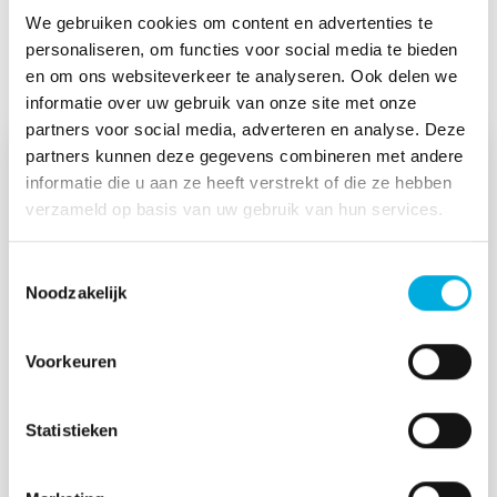
We gebruiken cookies om content en advertenties te
personaliseren, om functies voor social media te bieden
Lees meer
en om ons websiteverkeer te analyseren. Ook delen we
informatie over uw gebruik van onze site met onze
partners voor social media, adverteren en analyse. Deze
partners kunnen deze gegevens combineren met andere
informatie die u aan ze heeft verstrekt of die ze hebben
verzameld op basis van uw gebruik van hun services.
Toestemmingsselectie
Noodzakelijk
Voorkeuren
Volledige automatisering voor de
premixfabriek van Friso Minerals
Statistieken
Friso Minerals bouwde in Leeuwarden een
compleet nieuwe productielocatie voor
premixen. Wij verzorgden vanaf de eerste P&ID