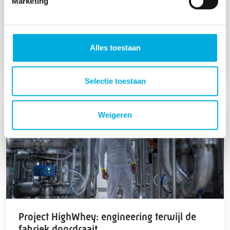
Marketing
de elektrotechniek en de PLC-, SCADA- en MES-
software, waarmee elke batch volledig
traceerbaar is.
Alles toestaan
Lees meer
Selectie toestaan
Weigeren
Project HighWhey: engineering terwijl de
fabriek doordraait