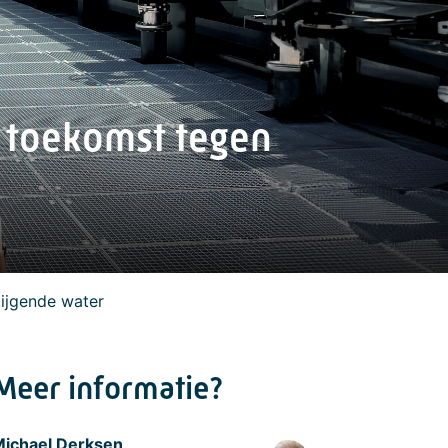
 toekomst tegen
ijgende water
Meer informatie?
ichael Derksen