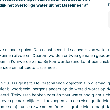
D
ijk het overtollige water uit het IJsselmeer af
we minder spuien. Daarnaast neemt de aanvoer van water ui
kunnen afvoeren. Daarom worden er twee gemalen gebouwd 
en in Kornwerderzand. Bij Kornwerderzand komt een unieke 
nzee en het zoete IJsselmeer.
n 2019 is gestart. De verschillende objecten zijn allemaal g
vier bijvoorbeeld, nergens anders op de wereld wordt op d
seerd. Trekvissen hebben zoet én zout water nodig om zich
ijd even gemakkelijk. Het toevoegen van een vismigratierivier
andersom) kunnen zwemmen. De Vismigratierivier draagt daa