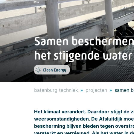
Samen beschermen 
het stijgende water
Clean Energy
batenburg techniek
projecten
samen be
Het klimaat verandert. Daardoor stijgt de 
weersomstandigheden. De Afsluitdijk mo
bescherming blijven bieden tegen overstro
versterkt en vernieuwd. Als het water in 