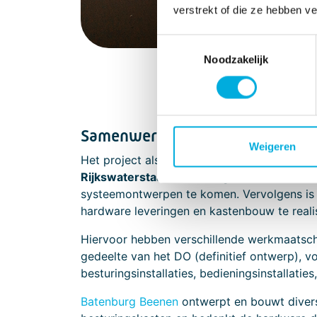
verstrekt of die ze hebben v
Toestemmingsselectie
Noodzakelijk
Samenwerking
Weigeren
Het project als geheel wordt uitgevoerd d
Rijkswaterstaat.
Batenburg is in eerste ins
systeemontwerpen te komen. Vervolgens i
hardware leveringen en kastenbouw te realiser
Hiervoor hebben verschillende werkmaatsc
gedeelte van het DO (definitief ontwerp), vo
besturingsinstallaties, bedieningsinstallaties
Batenburg Beenen
ontwerpt en bouwt diverse