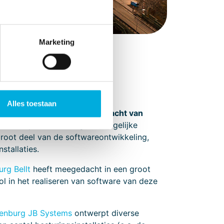
Marketing
Alles toestaan
, Invesis en Rebel), in opdracht van
f ontwerp) om tot zo goed mogelijke
root deel van de softwareontwikkeling,
stallaties.
rg Bellt
heeft meegedacht in een groot
ol in het realiseren van software van deze
enburg JB Systems
ontwerpt diverse