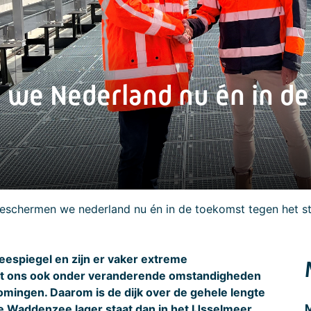
we Nederland nu én in de
schermen we nederland nu én in de toekomst tegen het st
zeespiegel en zijn er vaker extreme
et ons ook onder veranderende omstandigheden
mingen. Daarom is de dijk over de gehele lengte
M
de Waddenzee lager staat dan in het IJsselmeer,