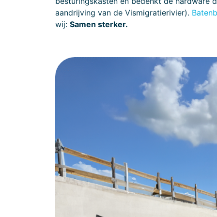
besturingskasten en bedenkt de hardware die
aandrijving van de Vismigratierivier).
Batenb
wij:
Samen sterker.