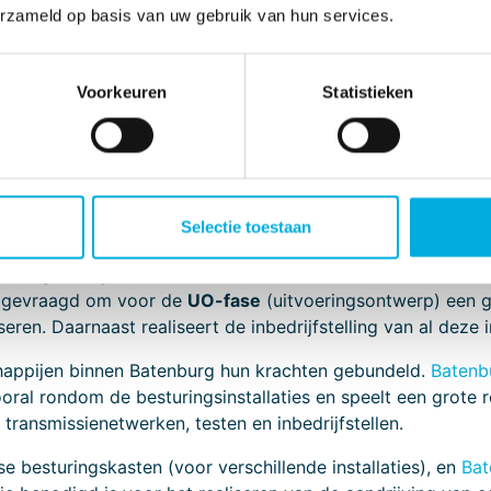
erzameld op basis van uw gebruik van hun services.
Voorkeuren
Statistieken
Selectie toestaan
oor
het consortium Levvel (gevormd door de BAM, Van Oord
tantie gevraagd om mee te denken in de
DO-fase
(definitie
s gevraagd om voor de
UO-fase
(uitvoeringsontwerp) een g
en. Daarnaast realiseert de inbedrijfstelling van al deze in
happijen binnen Batenburg hun krachten gebundeld.
Batenbu
oral rondom de besturingsinstallaties en speelt een grote r
, transmissienetwerken, testen en inbedrijfstellen.
 besturingskasten (voor verschillende installaties), en
Bat