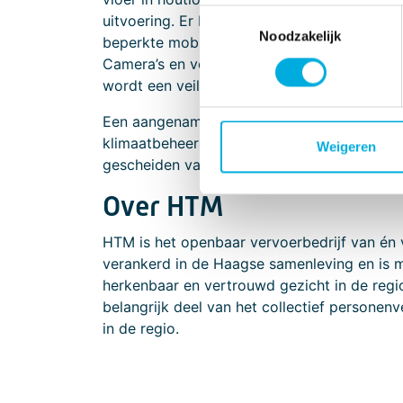
Toestemmingsselectie
uitvoering. Er bevinden zich speciale gebru
Noodzakelijk
beperkte mobiliteit en/of kinderwagens. Uite
Camera’s en veiligheidssystemen zoals; Pre
wordt een veilige omgeving gecreëerd voo
Een aangename temperatuur in de eCitaro wo
klimaatbeheersysteem. Uniek hieraan is dat
Weigeren
gescheiden van de passagiers regelt.
Over HTM
HTM is het openbaar vervoerbedrijf van én
verankerd in de Haagse samenleving en is m
herkenbaar en vertrouwd gezicht in de regi
belangrijk deel van het collectief personen
in de regio.