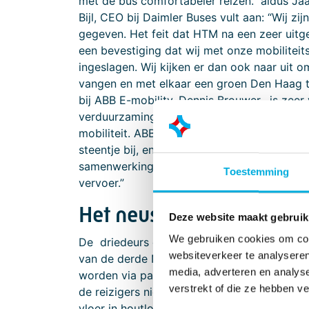
met de bus comfortabeler reizen.” aldus Ja
Bijl, CEO bij Daimler Buses vult aan: “Wij z
gegeven. Het feit dat HTM na een zeer uitg
een bevestiging dat wij met onze mobiliteit
ingeslagen. Wij kijken er dan ook naar ui
vangen en met elkaar een groen Den Haag t
bij ABB E-mobility, Dennis Brouwer, is zee
verduurzaming van de HTM busvloot is een p
mobiliteit. ABB E-mobility draagt middels d
steentje bij, en mag hierin optrekken met i
samenwerking die vertrouwen wekt in een go
Toestemming
vervoer.”
Het neusje van de zalm
Deze website maakt gebruik
We gebruiken cookies om cont
De driedeurs eCitaro en eCitaro G bussen 
websiteverkeer te analyseren
van de derde NMC generatie, waardoor een 
media, adverteren en analys
worden via pantograaf geladen in de depo
verstrekt of die ze hebben v
de reizigers niets tekort. Zo worden reizige
vloer in houtlook. Ze nemen plaats op luxu