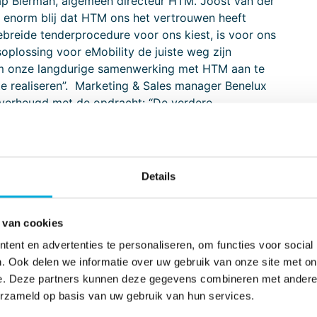
ap Bierman, algemeen directeur HTM. Joost van der
ijn enorm blij dat HTM ons het vertrouwen heeft
ebreide tenderprocedure voor ons kiest, is voor ons
soplossing voor eMobility de juiste weg zijn
t om onze langdurige samenwerking met HTM aan te
e realiseren”. Marketing & Sales manager Benelux
r verheugd met de opdracht: “De verdere
rachtig voorbeeld van de energietransitie in de
e levering van de laadinfrastructuur graag haar
nstallatiepartner Batenburg Techniek. Een beproefde
ede uitvoering van deze stap naar emissievrij
Details
 van cookies
ent en advertenties te personaliseren, om functies voor social
beschikken over de nieuwste batterijtechnologie
. Ook delen we informatie over uw gebruik van onze site met on
goede operatie verzekerd is. De lage vloer eBussen
e. Deze partners kunnen deze gegevens combineren met andere i
ts van HTM. Ook op het gebied van comfort komen
erzameld op basis van uw gebruik van hun services.
rs verwelkomd in een vriendelijk interieur met een
eus beklede stoelen in de vernieuwde HTM-