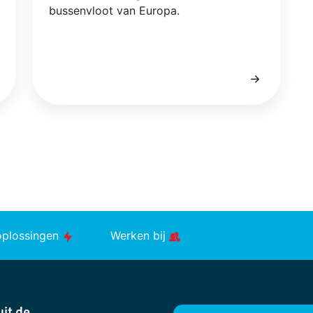
bussenvloot van Europa.
oplossingen
Werken bij
it de