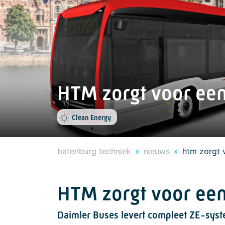
HTM zorgt voor een
Clean Energy
batenburg techniek
nieuws
htm zorgt 
HTM zorgt voor een
Daimler Buses levert compleet ZE-syst