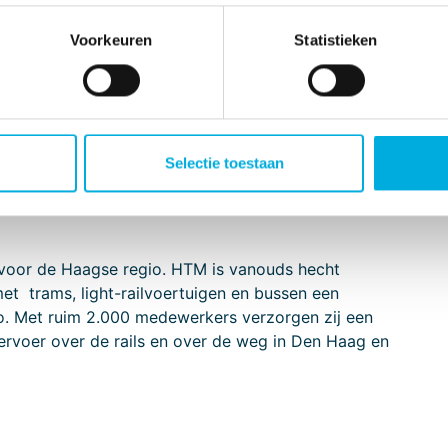
iksoppervlakken voor rolstoelen voor reizigers met
Voorkeuren
Statistieken
raard zijn alle eCitaro’s voorzien van Spiegel
ventive Brake Assist en Side Guard Assist. Hiermee
r de medeweggebruikers en passagiers.
rdt gerealiseerd met het state-of-the-art
 de chauffeur de temperatuur op zijn werkplek
Selectie toestaan
 voor de Haagse regio. HTM is vanouds hecht
et trams, light-railvoertuigen en bussen een
o. Met ruim 2.000 medewerkers verzorgen zij een
vervoer over de rails en over de weg in Den Haag en